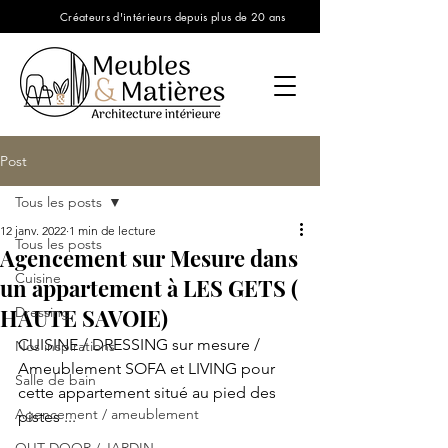
Créateurs d'intérieurs depuis plus de 20 ans
Post
Tous les posts
12 janv. 2022
1 min de lecture
Tous les posts
Agencement sur Mesure dans
Cuisine
un appartement à LES GETS (
HAUTE SAVOIE)
Dressing
CUISINE / DRESSING sur mesure / 
Nos inspirations
Ameublement SOFA et LIVING pour 
Salle de bain
cette appartement situé au pied des 
Agencement / ameublement
pistes ...