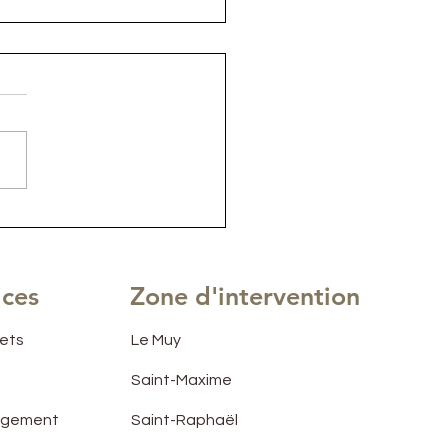
vation Appartement
NB sur la comme des
AMBRES
ices
Zone d'intervention
jets
Le Muy
Saint-Maxime
angement
Saint-Raphaël