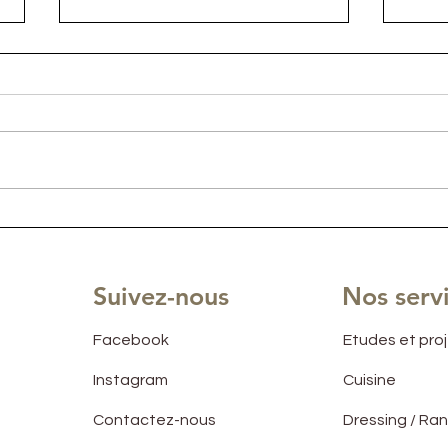
Une VILLA CANNOISE
Réno
rénovée, agencée et
AIRB
meublée..
ISS
Suivez-nous
Nos serv
Facebook
Etudes et pro
Instagram
Cuisine
Contactez-nous
Dressing / R