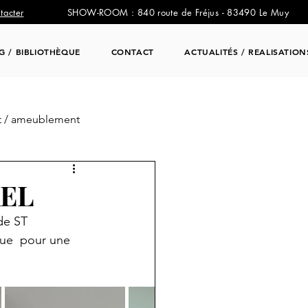
tacter
SHOW-ROOM : 840 route de Fréjus - 83490 Le Muy
NG / BIBLIOTHÈQUE
CONTACT
ACTUALITÉS / REALISATION
 / ameublement
EL
de ST 
ue  pour une 