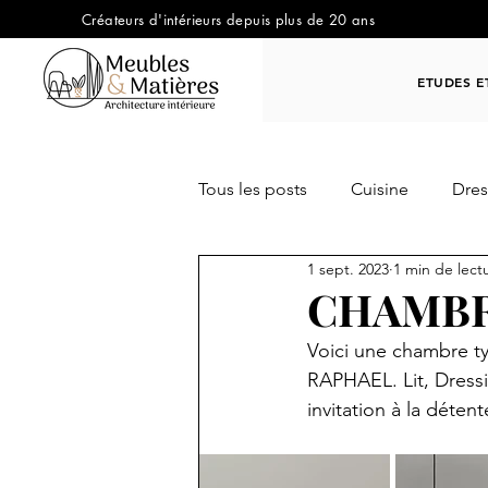
Créateurs d'intérieurs depuis plus de 20 ans
ETUDES E
Tous les posts
Cuisine
Dres
1 sept. 2023
1 min de lect
OUT DOOR / JARDIN
Trav
CHAMBR
Voici une chambre t
RAPHAEL. Lit, Dress
invitation à la détent