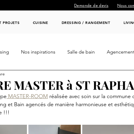
Demande de devis
Nous con
T PROJETS
CUISINE
DRESSING / RANGEMENT
LIVI
sing
Nos inspirations
Salle de bain
Agencement
ure
aux / Décoration
Professionnel / CHR / BUREAUX
E MASTER à ST RAPHA
ype
 MASTER-ROOM
 réalisée avec soin sur la commune 
ing et Bain agencés de manière harmonieuse et esthétiq
e !!!