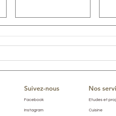
Rénovation Appartement
Bure
AIRBNB sur la comme des
Hom
ISSAMBRES
Mais
RAP
Suivez-nous
Nos serv
Facebook
Etudes et pro
Instagram
Cuisine