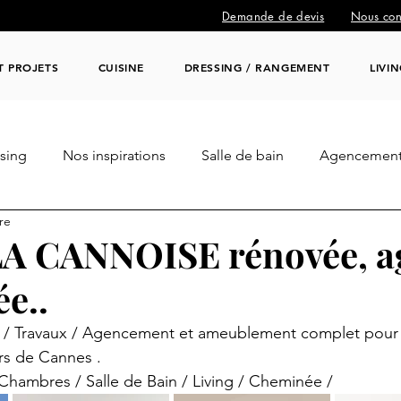
Demande de devis
Nous con
T PROJETS
CUISINE
DRESSING / RANGEMENT
LIVI
sing
Nos inspirations
Salle de bain
Agencement
re
aux / Décoration
Professionnel / CHR / BUREAUX
LA CANNOISE rénovée, a
e..
 / Travaux / Agencement et ameublement complet pour ce
rs de Cannes .
 Chambres / Salle de Bain / Living / Cheminée / 