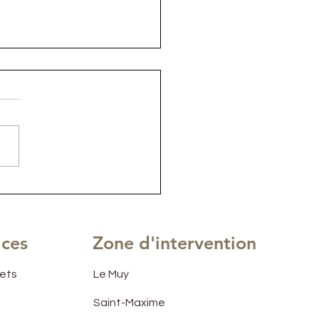
au pour un espace
e-OFFICE dans une
on de ville à ST
HAEL
ices
Zone d'intervention
jets
Le Muy
Saint-Maxime