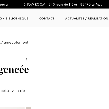
tacter
SHOW-ROOM : 840 route de Fréjus - 83490 Le Muy
NG / BIBLIOTHÈQUE
CONTACT
ACTUALITÉS / REALISATION
 / ameublement
gencée
tte villa de 