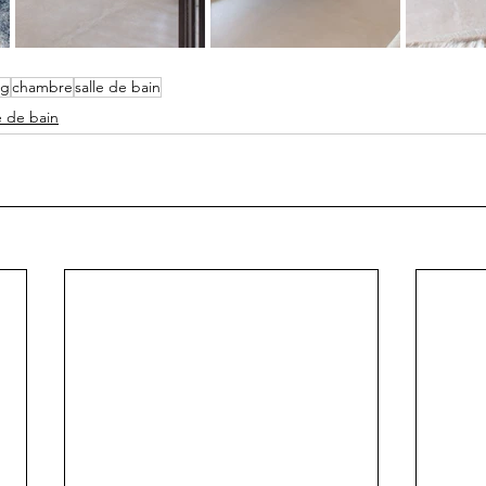
ng
chambre
salle de bain
e de bain