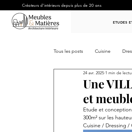
Créateurs d'intérieurs depuis plus de 20 ans
ETUDES E
Tous les posts
Cuisine
Dres
24 avr. 2025
1 min de lectu
OUT DOOR / JARDIN
Trav
Une VIL
et meublé
Etude et conception
300m² sur les hauteu
Cuisine / Dressing /