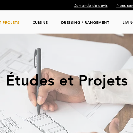
Demande de devis
Nous con
T PROJETS
CUISINE
DRESSING / RANGEMENT
LIVI
Études et Projets