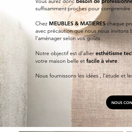
besoin de professionne
Vous aurez donc
suffisamment proches pour comprendre 
MEUBLES & MATIERES
Chez
chaque proj
avec précaution que nous nous invitons b
l’aménager selon vos goûts.
esthétisme tech
Notre objectif est d’allier
facile à vivre
votre maison belle et
.
Nous fournissons les idées , l’étude et le
NOUS CON