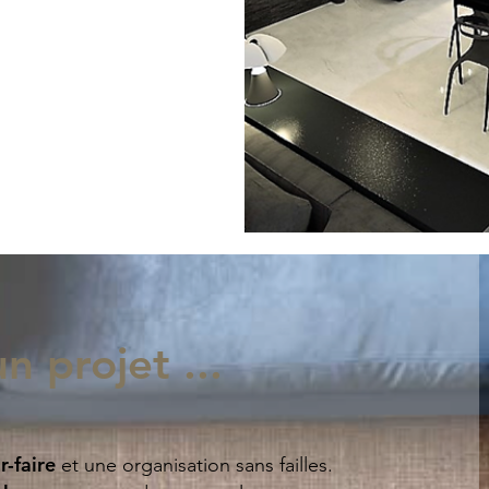
n projet ...
r-faire
et une organisation sans failles.