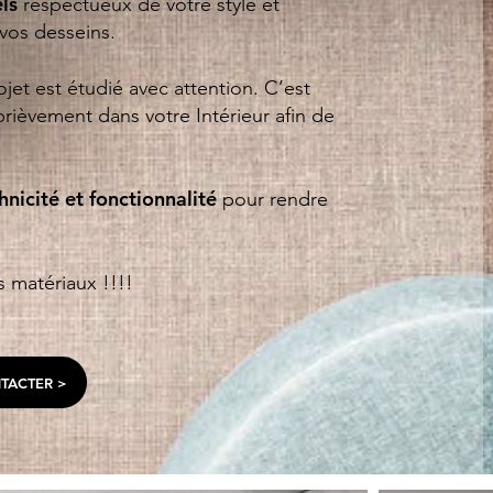
ls
respectueux de votre style et
vos desseins.
et est étudié avec attention. C’est
rièvement dans votre Intérieur afin de
nicité et fonctionnalité
pour rendre
s matériaux !!!!
TACTER >