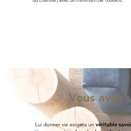
du chantier) avec un minimum de 1000€ht.
Vous avez u
véritable savoi
Lui donner vie exigera un