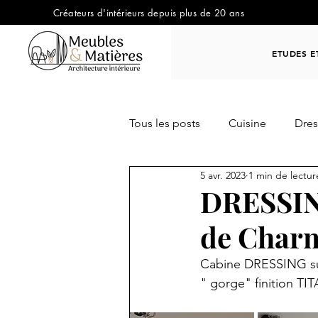
Créateurs d'intérieurs depuis plus de 20 ans
ETUDES E
Tous les posts
Cuisine
Dres
5 avr. 2023
1 min de lectur
OUT DOOR / JARDIN
Trav
DRESSIN
de Char
Cabine DRESSING sur
" gorge" finition TI