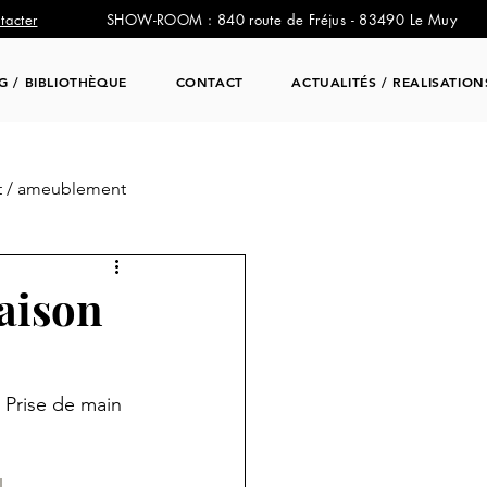
tacter
SHOW-ROOM : 840 route de Fréjus - 83490 Le Muy
NG / BIBLIOTHÈQUE
CONTACT
ACTUALITÉS / REALISATION
 / ameublement
aison
Prise de main 