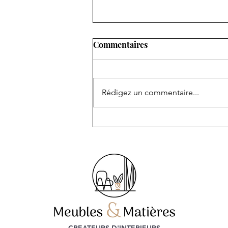
Commentaires
Rédigez un commentaire...
Une VILLA CANNOISE
rénovée, agencée et
meublée..