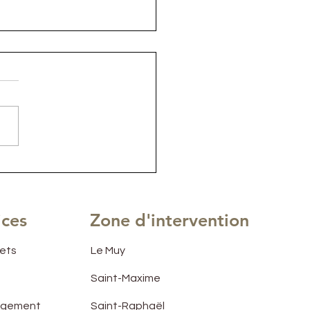
cement sur mesure
 une entrée de villa.
ices
Zone d'intervention
jets
Le Muy
Saint-Maxime
angement
Saint-Raphaël