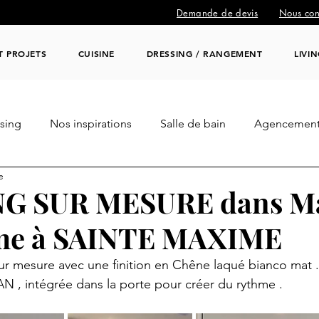
Demande de devis
Nous con
T PROJETS
CUISINE
DRESSING / RANGEMENT
LIVI
sing
Nos inspirations
Salle de bain
Agencement
e
aux / Décoration
Professionnel / CHR / BUREAUX
G SUR MESURE dans M
me à SAINTE MAXIME
 mesure avec une finition en Chêne laqué bianco mat . 
TAN , intégrée dans la porte pour créer du rythme .