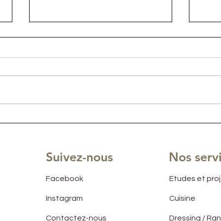
Agencement complet d'un
Agen
appartement sur SAINT
dans
MAXIME
Suivez-nous
Nos serv
Facebook
Etudes et pro
Instagram
Cuisine
Contactez-nous
Dressing / R